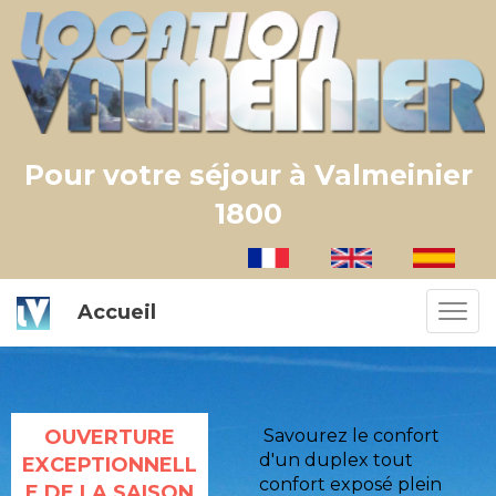
Pour votre séjour à Valmeinier
1800
Accueil
OUVERTURE
Savourez le confort
d'un duplex tout
EXCEPTIONNELL
confort exposé plein
E DE LA SAISON