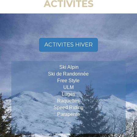
ACTIVITES
ACTIVITES HIVER
Ski Alpin
Ski de Randonnée
Free Style
ULM
Luges
Raquettes
Speed Riding
Parapente
....