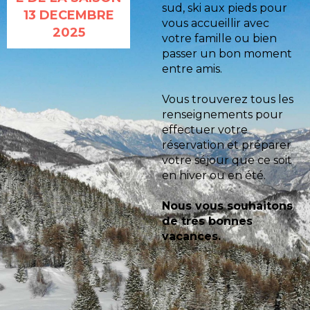
sud, ski aux pieds pour
13 DECEMBRE
vous accueillir avec
2025
votre famille ou bien
passer un bon moment
entre amis.
Vous trouverez tous les
renseignements pour
effectuer votre
réservation et préparer
votre séjour que ce soit
en hiver ou en été.
Nous vous souhaitons
de trés bonnes
vacances.