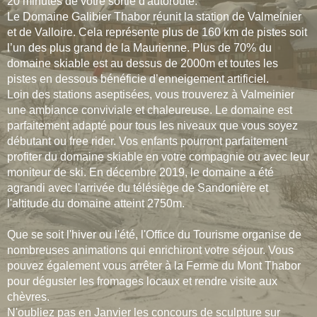
20 minutes de votre sortie d'autoroute.
Le Domaine Galibier Thabor réunit la station de Valmeinier
et de Valloire. Cela représente plus de 160 km de pistes soit
l’un des plus grand de la Maurienne. Plus de 70% du
domaine skiable est au dessus de 2000m et toutes les
pistes en dessous bénéficie d’enneigement artificiel.
Loin des stations aseptisées, vous trouverez à Valmeinier
une ambiance conviviale et chaleureuse. Le domaine est
parfaitement adapté pour tous les niveaux que vous soyez
débutant ou free rider. Vos enfants pourront parfaitement
profiter du domaine skiable en votre compagnie ou avec leur
moniteur de ski. En décembre 2019, le domaine a été
agrandi avec l'arrivée du télésiège de Sandonière et
l'altitude du domaine atteint 2750m.
Que se soit l'hiver ou l'été, l'Office du Tourisme organise de
nombreuses animations qui enrichiront votre séjour. Vous
pouvez également vous arrêter à la Ferme du Mont Thabor
pour déguster les fromages locaux et rendre visite aux
chèvres.
N'oubliez pas en Janvier les concours de sculpture sur