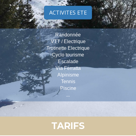
ACTIVITES ETE
Randonnée
VTT / Electrique
Trotinette Electrique
Cyclo tourisme
Escalade
Via Ferratta
Alpinisme
Tennis
Piscine
...
TARIFS