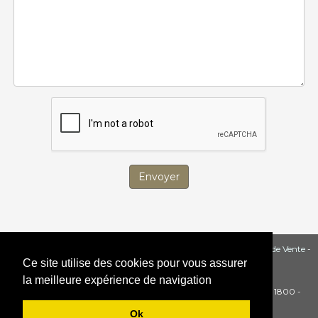
Envoyer
Copyright SCI Castet - Tous droits réservés -
Conditions Générale de Vente
-
Ce site utilise des cookies pour vous assurer
Mentions Légales
-
Crédits photos : SCI Castet
la meilleure expérience de navigation
Location-Valmeinier - Location d'appartements sur Valmeinier 1800 -
Vacances à Thabor Galibier
Ok